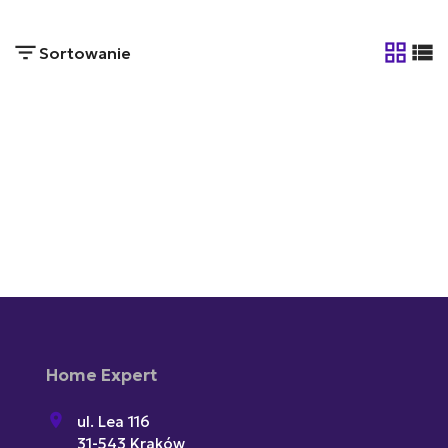
Sortowanie
tabela
list
Home Expert
ul. Lea 116
31-543 Kraków