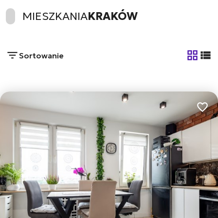
MIESZKANIA
KRAKÓW
Sortowanie
tabela
list
Dodaj