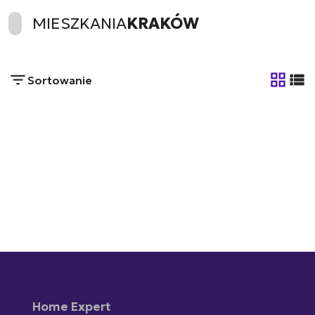
MIESZKANIA
KRAKÓW
Sortowanie
tabela
list
Home Expert