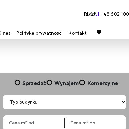
Social link
Social link
Social link
+48 602 10
O nas
Polityka prywatności
Kontakt
favorite
Sprzedaż
Wynajem
Komercyjne