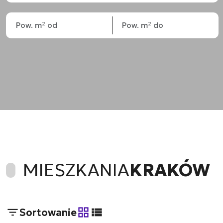
MIESZKANIA
KRAKÓW
Sortowanie
tabela
lista