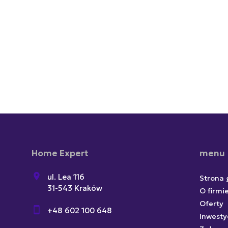
Home Expert
menu
ul. Lea 116
Strona
31-543 Kraków
O firmi
Oferty
+48 602 100 648
Inwesty