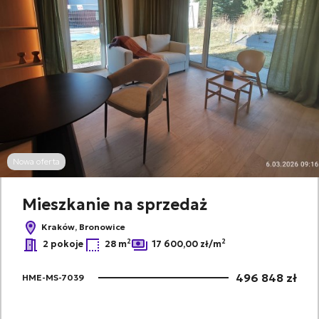
Nowa oferta
Mieszkanie na sprzedaż
Kraków, Bronowice
2
2
2 pokoje
28 m
17 600,00 zł/m
496 848 zł
HME-MS-7039