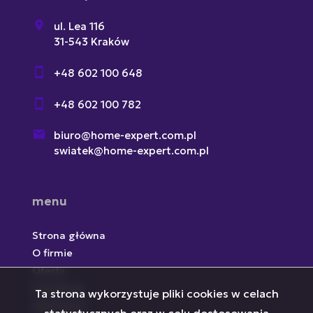
ul. Lea 116
31-543 Kraków
+48 602 100 648
+48 602 100 782
biuro@home-expert.com.pl
swiatek@home-expert.com.pl
menu
Strona główna
O firmie
Oferty
Inwestycje
Ta strona wykorzystuje pliki cookies w celach
Zgłoszenia
statystycznych oraz w celu dostosowania