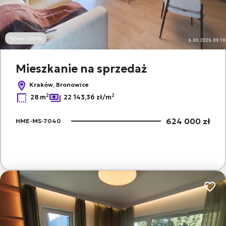
Nowa oferta
Mieszkanie na sprzedaż
Kraków, Bronowice
2
2
28 m
22 143,36 zł/m
624 000 zł
HME-MS-7040
Dodaj