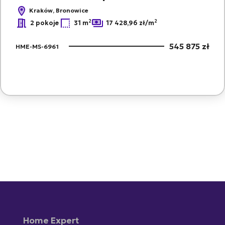
Kraków, Bronowice
2
2
2 pokoje
31 m
17 428,96 zł/m
545 875 zł
HME-MS-6961
Home Expert