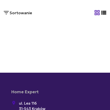
Sortowanie
tabela
list
Home Expert
ul. Lea 116
31-543 Kraków