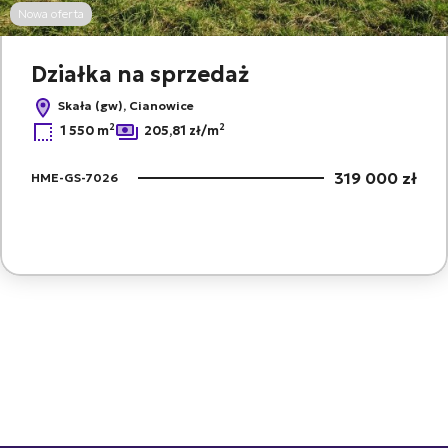
Nowa oferta
Działka na sprzedaż
Skała (gw), Cianowice
2
2
1 550 m
205,81 zł/m
319 000 zł
HME-GS-7026