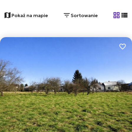
Pokaż na mapie
Sortowanie
tabela
list
Dodaj