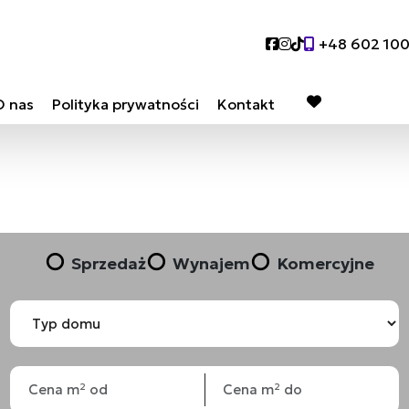
Social link
Social link
Social link
+48 602 10
O nas
Polityka prywatności
Kontakt
favorite
Sprzedaż
Wynajem
Komercyjne