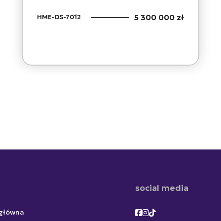
5 300 000 zł
HME-DS-7012
social media
Facebook
Facebook
Facebook
 główna