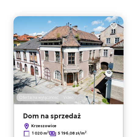
Dodaj do ul
Oferta na wyłączność
Video
Dom na sprzedaż
Krzeszowice
2
2
1 020 m
5 196,08 zł/m