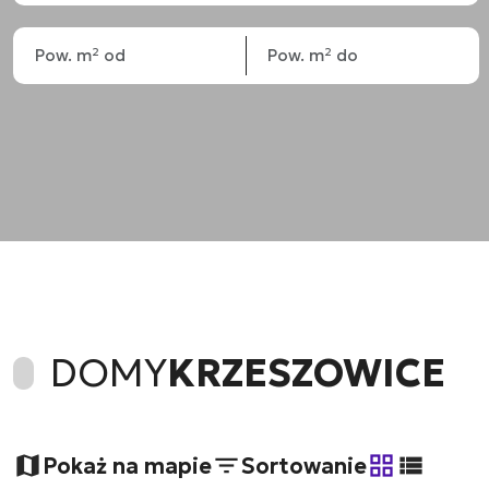
DOMY
KRZESZOWICE
Pokaż na mapie
Sortowanie
tabela
lista